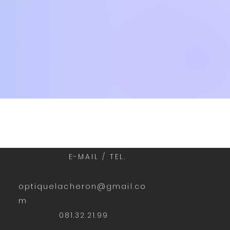
E-MAIL / TEL.
optiquelacheron@gmail.co
m
081.32.21.99