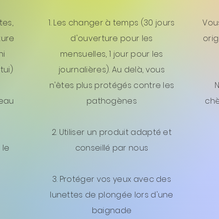
tes,
1. Les changer à temps (30 jours
Vou
ture
d'ouverture pour les
ori
ni
mensuelles, 1 jour pour les
tui)
journalières). Au delà, vous
n'êtes plus protégés contre les
'eau
pathogènes
ch
2. Utiliser un produit adapté et
 le
conseillé par nous
3. Protéger vos yeux avec des
lunettes de plongée lors d'une
baignade