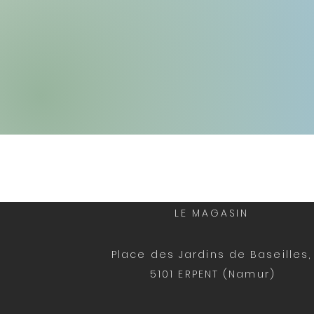
LE MAGASIN
Place des Jardins
de Baseilles, 
5101 ERPENT (Namur)